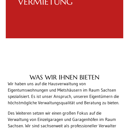
VERMIETUNG
große Präsenz auf den einschlägigen
Ihrer Garage versprechen. Durch unsere
Vermietung Ihrer Wohnung, Stellplatzes oder
Wir können Ihnen eine schnelle und effiziente
WAS WIR IHNEN BIETEN
Wir haben uns auf die Hausverwaltung von
Eigentumswohnungen und Mietshäusern im Raum Sachsen
spezialisiert. Es ist unser Anspruch, unseren Eigentümern die
höchstmögliche Verwaltungsqualität und Beratung zu bieten.
Des Weiteren setzen wir einen großen Fokus auf die
Verwaltung von Einzelgaragen und Garagenhöfen im Raum
Sachsen. Wir sind sachsenweit als professioneller Verwalter